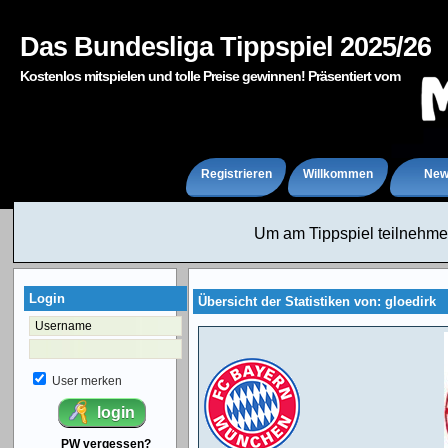
Das Bundesliga Tippspiel 2025/26
Kostenlos mitspielen und tolle Preise gewinnen! Präsentiert vom
Registrieren
Willkommen
New
Um am Tippspiel teilnehmen
Login
Übersicht der Statistiken von: gloedirk
User merken
login
PW vergessen?